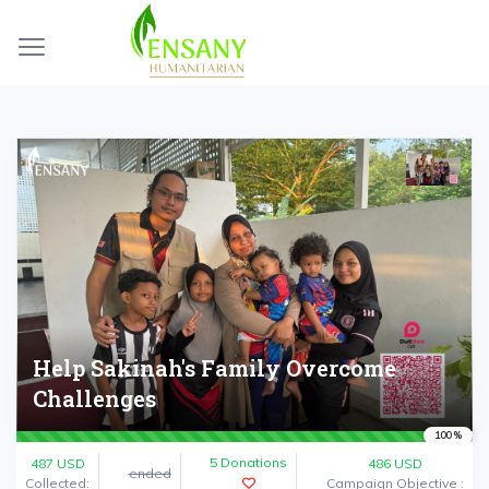
Help Sakinah's Family Overcome
Challenges
100 %
5 Donations
487
USD
486 USD
ended
Collected:
Campaign Objective :