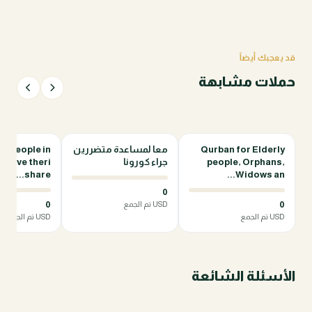
قد يعجبك أيضاً
حملات مشابهة
Qurban for Elderly
معا لمساعدة متضررين
or people in
0%
0%
people, Orphans,
جراء كورونا
 have theri
share...
Widows an...
0
0
0
USD تم الجمع
USD تم الجمع
USD تم الجمع
الأسئلة الشائعة