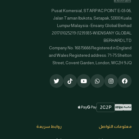
Pusat Komersial, STARPAC POINT E-03-06,
Jalan Taman Ibukota, Setapak, 53300 Kuala
Lumpur Malaysia - Ensany Global Berhad
201701025219 (1239385-W)ENSANY GLOBAL
BERHARD LTD
Company No: 16815666 Registered in England
and Wales Registered address: 71-75 Shelton
Street, Covent Garden, London, WC2H 9JQ
2C2P
Stripe
PayPal
Apple Pay
Google Pay
طرق الدفع المتاحة
معلومات التواصل
روابط سريعة