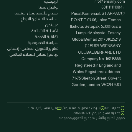
info@ensany.com
الرئيسية
+601111111084
تواصل معنا
افصاح طبيعة عمل المنصة
Pusat Komersial, STARPAC
سياسة الالغاء و الارجاع
POINT E-03-06, Jalan Taman
من نحن
Ibukota, Setapak, 53300 Kuala
الأسئلة الشائعة
Lumpur Malaysia - Ensany
اتفاقية الخدمة
Global Berhad 201701025219
سياسة الخصوصية
(1239385-W)ENSANY
تطوير التمويل الجماعي - إنساني
GLOBAL BERHARD LTD
برنامج إنساني للسلام العالمي
Company No: 16815666
Registered in England and
Wales Registered address:
71-75 Shelton Street, Covent
Garden, London, WC2H 9JQ
حماية SSL
شركاء متحقق منهم ميدانيًا
فيزا، ماستركارد، FPX
جمعية مسجلة برقم 201701025219
حقوق الطبع والنشر © جميع الحقوق محفوظة