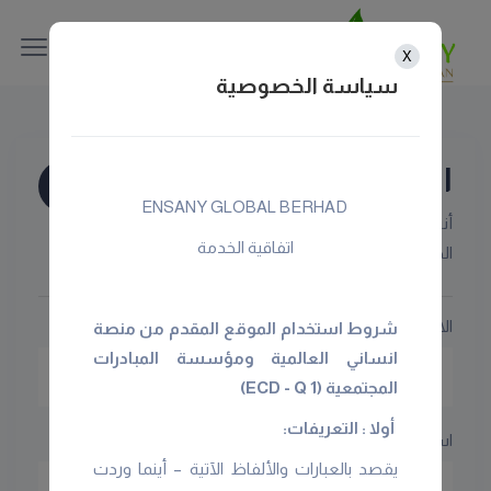
X
سياسة الخصوصية
انشئ موقعك
ECD NGO’s
‏‏‏‏‏‏‏ ENSANY GLOBAL BERHAD‏‏‏‏‏‏‏‏‏‏‏‏‏‏‏‏
أنشئ موقع لجمعيتك وساعد في نشر
اتفاقية الخدمة
الخير عالمياً
الاسم الأول
شروط استخدام الموقع المقدم من منصة
انساني العالمية ومؤسسة المبادرات
المجتمعية (ECD - Q 1)
أولا : التعريفات:
اسم العائلة
يقصد بالعبارات والألفاظ الآتية – أينما وردت