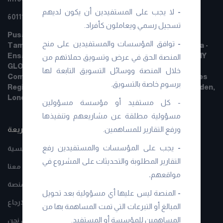
-
لا يجب على المستفيدين أن يكون لديهم
+601111111084
تسجيل رسمي ويعاملون كأفراد.
Pusat Komersial, STARPAC POINT E-03-06, Jalan
-
توافق المؤسسات والمستفيدين على منح
Taman Ibukota, Setapak, 53300 Kuala Lumpur Malaysia -
Ensany Global Berhad 201701025219 (1239385-W)ENSANY
المنصة الحق في عرض وتسويق حملاتهم من
GLOBAL BERHARD LTD
خلال المنصة ووسائل التسويق التابعة لها
Company No: 16815666 Registered in England and Wales
برسوم خاصة بالتسويق.
Registered address: 71-75 Shelton Street, Covent Garden,
London, WC2H 9JQ
- كل مستفيد أو مؤسسة مسؤولين
مسؤولية مطلقة عن مشاريعهم وتنفيذها
روابط سريعة
ورفع التقارير للمساهمين.
-
يجب على المؤسسات والمستفيدين رفع
الرئيسية
التقارير المطلوبة والتحديثات على المشروع في
تواصل معنا
مواقعهم
.
افصاح طبيعة عمل المنصة
-
المنصة ليس عليها أي مسؤولية بعد تحويل
سياسة الالغاء و الارجاع
المبالغ أو التبرعات التي تمت المساهمة بها من
المساهمين للمؤسسة أو المستفيد.
من نحن