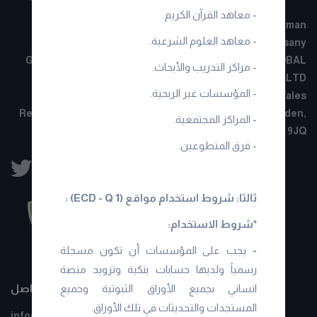
- معاهد القرآن الكريم.
Pusat Komersial, STARPAC POINT E-03-06, Jalan Taman
- معاهد العلوم الشرعية.
Ibukota, Setapak, 53300 Kuala Lumpur Malaysia - Ensany
Global Berhad 201701025219 (1239385-W)ENSANY GLOBAL
- مراكز التدريب والأبحاث.
BERHARD LTD
- المؤسسات غير الربحية.
Company No: 16815666 Registered in England and Wales
Registered address: 71-75 Shelton Street, Covent Garden,
- المراكز المجتمعية.
London, WC2H 9JQ
- فرق المتطوعين.
ثالثا: شروط استخدام مواقع (ECD - Q 1) :
*شروط الاستخدام:
-
يجب على المؤسسات أن تكون مسجلة
رسمياً ولديها حسابات بنكية وتزويد منصة
معلومات التواصل
انساني بجميع الأوراق الثبوتية وجميع
المستجدات والتحديثات في تلك الأوراق.
info@ensany.com