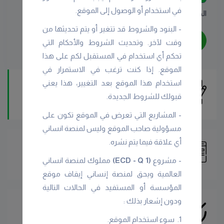
في استخدام أو الوصول إلى الموقع.
الخصوصية
الشروط سياسة البيانات.
- البنود والشروط قد تتغیر أو یتم تحدیثها من
التالي
وقت لآخر. وتحديث الشروط والأحكام التي
تحكم أي استخدام في المستقبل لكم على هذا
الموقع. إذا كنت ترغب في الاستمرار في
استخدام هذا الموقع بعد التغییر، هذا یعني
المعلومات الشخصية
قبولك للشروط الجديدة.
المعلومات الشخصية
- المشاريع التي تعرض في الموقع تكون على
مسؤولية صاحب الموقع وليس لمنصة انساني
أي علاقة فيما يتم نشره.
معلومات الجمعية
معلومات الجمعية
- مشروع
(ECD - Q 1)
مملوك لمنصة انساني
العالمية ويحق لمنصة إنساني إيقاف موقع
المؤسسة أو المستفيد في الحالات التالية
ودون إشعار بذلك :
تسجيل
1. سوء استخدام الموقع.
الإنتهاء من التسجيل