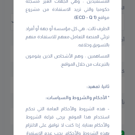
المستفيدين : وهي الجهات الغير مسجلة
الجنس
حكوميا والتي تريد الاستفادة من مشروع
مواقع
(ECD - Q 1)
.
الطرف ثالث : هي كل مؤسسة أو جهة أو أفراد
ترتئي المنصة التعامل معهم للاستفادة منهم
أدخل تاريخ ميلاد العضو
بالتسويق وخلافه.
المساهمين : وهم الأشخاص الذين يقومون
بالتبرعات من خلال المواقع.
كلمة السر
ثانيا: تمهيد:
* الأحكام والشروط والسياسات:
تأكيد كلمة السر
- هذه الشروط والأحكام العامة التي تحكم
استخدام هذا الموقع. یرجى قراءة الشروط
والأحكام بعنایة. إذا كنت لا توافق على الالتزام
بهذه الشروط والأحكام، یجب عدم الاستمرار
أوافق على
اتفاقية الاستخدام
وأقرّ بأنني قد قرأت
سياسة