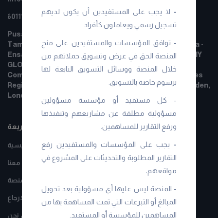
-
لا يجب على المستفيدين أن يكون لديهم
+601111111084
تسجيل رسمي ويعاملون كأفراد.
Pusat Komersial, STARPAC POINT E-03-06, Jalan
-
توافق المؤسسات والمستفيدين على منح
Taman Ibukota, Setapak, 53300 Kuala Lumpur Malaysia -
Ensany Global Berhad 201701025219 (1239385-W)ENSANY
المنصة الحق في عرض وتسويق حملاتهم من
GLOBAL BERHARD LTD
خلال المنصة ووسائل التسويق التابعة لها
Company No: 16815666 Registered in England and Wales
برسوم خاصة بالتسويق.
Registered address: 71-75 Shelton Street, Covent Garden,
London, WC2H 9JQ
- كل مستفيد أو مؤسسة مسؤولين
مسؤولية مطلقة عن مشاريعهم وتنفيذها
روابط سريعة
ورفع التقارير للمساهمين.
-
يجب على المؤسسات والمستفيدين رفع
الرئيسية
التقارير المطلوبة والتحديثات على المشروع في
تواصل معنا
مواقعهم
.
افصاح طبيعة عمل المنصة
-
المنصة ليس عليها أي مسؤولية بعد تحويل
سياسة الالغاء و الارجاع
المبالغ أو التبرعات التي تمت المساهمة بها من
المساهمين للمؤسسة أو المستفيد.
من نحن