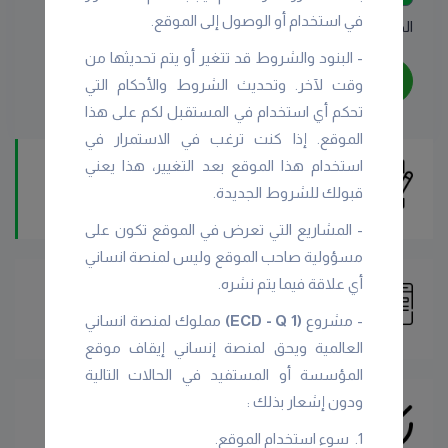
في استخدام أو الوصول إلى الموقع.
الخصوصية
الشروط سياسة البيانات.
- البنود والشروط قد تتغیر أو یتم تحدیثها من
التالي
وقت لآخر. وتحديث الشروط والأحكام التي
تحكم أي استخدام في المستقبل لكم على هذا
الموقع. إذا كنت ترغب في الاستمرار في
استخدام هذا الموقع بعد التغییر، هذا یعني
المعلومات الشخصية
قبولك للشروط الجديدة.
المعلومات الشخصية
- المشاريع التي تعرض في الموقع تكون على
مسؤولية صاحب الموقع وليس لمنصة انساني
أي علاقة فيما يتم نشره.
معلومات الجمعية
معلومات الجمعية
- مشروع
(ECD - Q 1)
مملوك لمنصة انساني
العالمية ويحق لمنصة إنساني إيقاف موقع
المؤسسة أو المستفيد في الحالات التالية
ودون إشعار بذلك :
تسجيل
1. سوء استخدام الموقع.
الإنتهاء من التسجيل