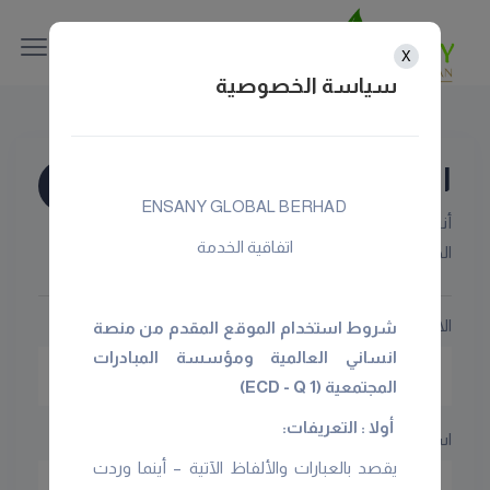
X
سياسة الخصوصية
انشئ موقعك
ECD NGO’s
‏‏‏‏‏‏‏ ENSANY GLOBAL BERHAD‏‏‏‏‏‏‏‏‏‏‏‏‏‏‏‏
أنشئ موقع لجمعيتك وساعد في نشر
اتفاقية الخدمة
الخير عالمياً
الاسم الأول
شروط استخدام الموقع المقدم من منصة
انساني العالمية ومؤسسة المبادرات
المجتمعية (ECD - Q 1)
أولا : التعريفات:
اسم العائلة
يقصد بالعبارات والألفاظ الآتية – أينما وردت