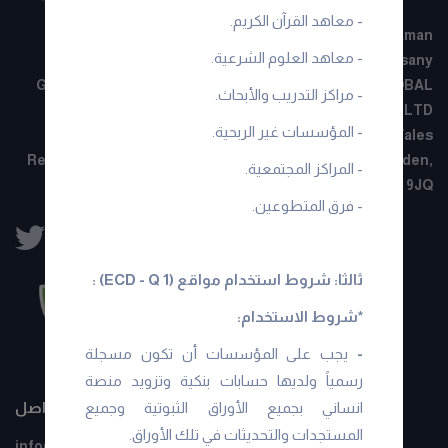
- معاهد القرآن الكريم.
Pusat Komersial, STARPAC POINT E-03-06, Jalan Taman
- معاهد العلوم الشرعية.
Ibukota, Setapak, 53300 Kuala Lumpur Malaysia - Ensany
Global Berhad 201701025219 (1239385-W)ENSANY GLOBAL
- مراكز التدريب والأبحاث.
BERHARD LTD
- المؤسسات غير الربحية.
Company No: 16815666 Registered in England and Wales
Registered address: 71-75 Shelton Street, Covent Garden,
- المراكز المجتمعية.
London, WC2H 9JQ
- فرق المتطوعين.
ثالثا: شروط استخدام مواقع (ECD - Q 1) :
*شروط الاستخدام:
-
يجب على المؤسسات أن تكون مسجلة
رسمياً ولديها حسابات بنكية وتزويد منصة
معلومات التواصل
انساني بجميع الأوراق الثبوتية وجميع
المستجدات والتحديثات في تلك الأوراق.
info@ensany.com