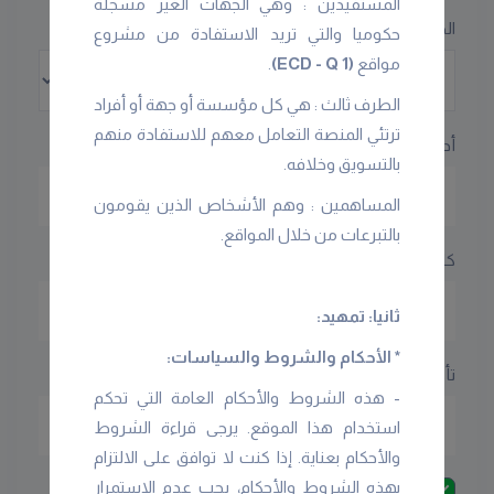
المستفيدين : وهي الجهات الغير مسجلة
الجنس
حكوميا والتي تريد الاستفادة من مشروع
مواقع
(ECD - Q 1)
.
الطرف ثالث : هي كل مؤسسة أو جهة أو أفراد
ترتئي المنصة التعامل معهم للاستفادة منهم
أدخل تاريخ ميلاد العضو
بالتسويق وخلافه.
المساهمين : وهم الأشخاص الذين يقومون
بالتبرعات من خلال المواقع.
كلمة السر
ثانيا: تمهيد:
* الأحكام والشروط والسياسات:
تأكيد كلمة السر
- هذه الشروط والأحكام العامة التي تحكم
استخدام هذا الموقع. یرجى قراءة الشروط
والأحكام بعنایة. إذا كنت لا توافق على الالتزام
بهذه الشروط والأحكام، یجب عدم الاستمرار
أوافق على
اتفاقية الاستخدام
وأقرّ بأنني قد قرأت
سياسة