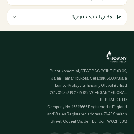
هل يمكنني استرداد تبرعي؟
Pusat Komersial, STARPAC POINT E-03-06,
Jalan Taman Ibukota, Setapak, 53300 Kuala
Lumpur Malaysia - Ensany Global Berhad
201701025219 (1239385-W)ENSANY GLOBAL
BERHARD LTD
Company No: 16815666 Registered in England
and Wales Registered address: 71-75 Shelton
Street, Covent Garden, London, WC2H 9JQ