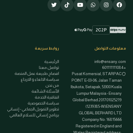
2C2P
طرق الدفع المتاحة
Google Pay
Apple Pay
PayPal
Stripe
معلومات التواصل
روابط سريعة
الرئيسية
info@ensany.com
تواصل معنا
+601111111084
افصاح طبيعة عمل المنصة
Pusat Komersial, STARPAC
سياسة الالغاء و الارجاع
POINT E-03-06, Jalan Taman
من نحن
Ibukota, Setapak, 53300 Kuala
الأسئلة الشائعة
Lumpur Malaysia - Ensany
اتفاقية الخدمة
Global Berhad 201701025219
سياسة الخصوصية
(1239385-W)ENSANY
تطوير التمويل الجماعي - إنساني
GLOBAL BERHARD LTD
برنامج إنساني للسلام العالمي
Company No: 16815666
Registered in England and
Wales Registered address: