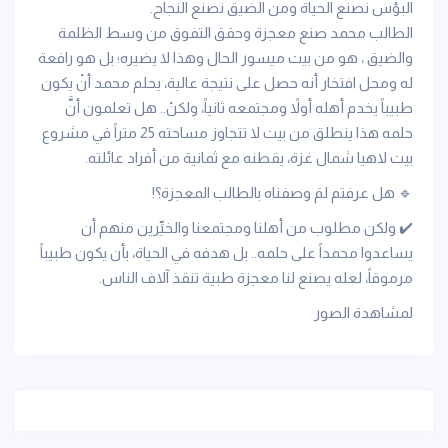
البؤس نصنع الحياة ومن الضيق نصنع النجاح.
الطالب محمد صنع معجزة وحقق التفوق من وسط الظلمة
والضيق ، هو من بيت ميسور الحال وهذا لا يضيره؛ بل هو رافعة
له ومحل افتخار أنه حصل على نتيجة عالية، يحلم محمد أنْ يكون
طبيباً يخدم أهله أولاً ومجتمعه ثانياً، ولكنْ.. هل تعلمون أنَّ
حلمه هذا ينطلق من بيت لا تتجاوز مساحته 25 متراً في مشروع
بيت لاهيا شمال غزة، يقطنه مع ثمانية من أفراد عائلته.
🔹️ هل عرفتم لمَ وصفناه بالطالب المعجزة؟!
✔️ ولكن مطلوب من أهلنا ومجتمعنا والخيِّرين منهم أن
يساعدوا محمداً على حلمه.. بل هدفه في الحياة، بأن يكون طبيباً
مرموقاً، لعله يصنع لنا معجزة طبية تنقذ آلاف الناس.
لمشاهدة الصور