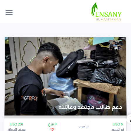
دعم طالب مجتهد وعائلته
0 تبرع
250 USD
USD
0
انتهت
تم الجمع:
هدف الحملة :