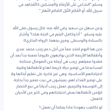
وسلم:"السّاعِي عَلَى الأَرْمَلَةِ وَالْمِسْكِينِ كَالْمُجَاهِدِ فِي
سَبِيلِ اللّهِ، أَوِ الْقَائِمِ اللّيْلَ الصّائِمِ النّهَارَ ‏"‏‏.‏
وعن سهل بن سعيد رضي الله عنه‏:‏ قال رسول صلى الله
عليه وسلم‏:‏ ‏ "‏ أنا وكافل اليتيم في الجنة هكذا‏"‏ وأشار
بالسبابة والوسطى، وفرج بينهما‏.‏ ‏(‏‏(‏رواه البخاري‏)‏‏)‏‏.‏
نحن هنا اليوم لنتحد معاً من أجل دعم زينب محمد عبدي
وأطفالها الأربعة الذين يواجهون ظروفاً صعبة جداً بعد أن
فقدوا معيلهم. زينب هي أرملة من الصومال محتاجة
لمساعدتنا في توفير حياة كريمة لها و لأطفالها وتلبية
احتياجاتهم الأساسية. وهي غير قادرة على تعليم أبنائها ولا
على توفير الغذاء لهم، يعيشون في بيت صغير جداً بحاجة
إلى التوسعة والترميم، تعمل زينب أحياناً في بيع الخضار
لتؤمن لأطفالها بعض احتياجاتهم وفي كثير من الأحيان
لاتعمل.
لو تكاتفت جهودنا ماذا يمكننا أن نفعل ؟