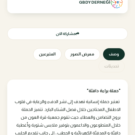
GBDY DERNEĞİ
مشاركة الان
وصف
معرض الصور
المتبرعين
تحديثات
"حملة براءة دافئة"
تعتبر حملة إنسانية تهدف إلى نشر الدفء والرعاية في قلوب
الاطفال المحتاجين خلال فصل الشتاء البارد. تتميز الحملة
بروح التضامن والعطاء، حيث تقوم جمعية قرة العون من
خلال المتطوعون والداعمون بتوفير ملابس شتوية وأغطية
دافئة و المدفئة الكهربائية و الحطب ، إلى جانب تقديم الحليب