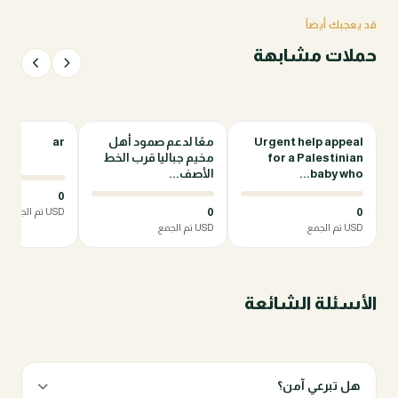
قد يعجبك أيضاً
حملات مشابهة
Urgent help appeal
معًا لدعم صمود أهل
ar
0%
0%
for a Palestinian
مخيم جباليا قرب الخط
baby who...
الأصف...
0
0
0
USD تم الجمع
USD تم الجمع
USD تم الجمع
الأسئلة الشائعة
هل تبرعي آمن؟