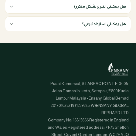
هل يمكنني التبرع بشكل متكرر؟
هل يمكنني استرداد تبرعي؟
Pusat Komersial, STARPAC POINT E-03-06,
Jalan Taman Ibukota, Setapak, 53300 Kuala
Lumpur Malaysia - Ensany Global Berhad
201701025219 (1239385-W)ENSANY GLOBAL
BERHARD LTD
Company No: 16815666 Registered in England
and Wales Registered address: 71-75 Shelton
Street, Covent Garden, London, WC2H 9JQ