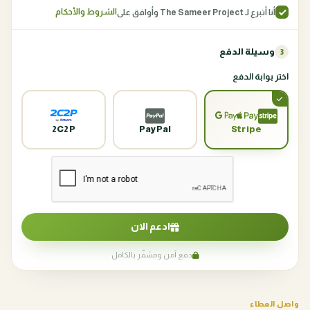
الشروط والأحكام
أنا أتبرع لـ The Sameer Project وأوافق على
وسيلة الدفع
3
اختر بوابة الدفع
2C2P
PayPal
Stripe
ادعم الان
دفع آمن ومشفّر بالكامل
واصل العطاء