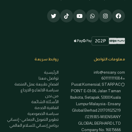
2C2P
Stripe
PayPal
Apple Pay
Google Pay
طرق الدفع المتاحة
معلومات التواصل
روابط سريعة
info@ensany.com
الرئيسية
+601111111084
تواصل معنا
افصاح طبيعة عمل المنصة
Pusat Komersial, STARPAC
سياسة الالغاء و الارجاع
POINT E-03-06, Jalan Taman
من نحن
Ibukota, Setapak, 53300 Kuala
الأسئلة الشائعة
Lumpur Malaysia - Ensany
اتفاقية الخدمة
Global Berhad 201701025219
سياسة الخصوصية
(1239385-W)ENSANY
تطوير التمويل الجماعي - إنساني
GLOBAL BERHARD LTD
برنامج إنساني للسلام العالمي
Company No: 16815666