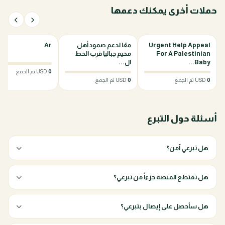
حملات أخرى يمكنك دعمها
0%
0%
Urgent Help Appeal
معًا لدعم صمود أهل
Ar
For A Palestinian
مخيم جباليا قرب الخط
Baby...
ال...
0
USD تم الجمع
0
USD تم الجمع
0
USD تم الجمع
أسئلة حول التبرع
هل تبرعي آمن؟
هل تقتطع المنصة جزءاً من تبرعي؟
هل سأحصل على إيصال بتبرعي؟