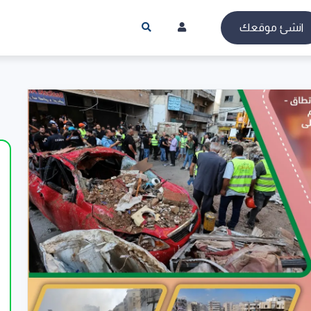
انشئ موقعك