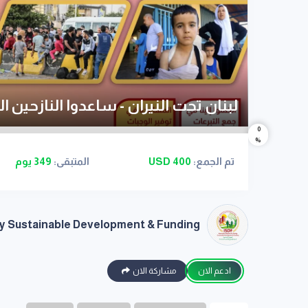
لبنان تحت النيران - ساعدوا النازحين الل
0
%
تم الجمع:
400
USD
المتبقى:
349 يوم
ty Sustainable Development & Funding
ادعم الان
مشاركة الان