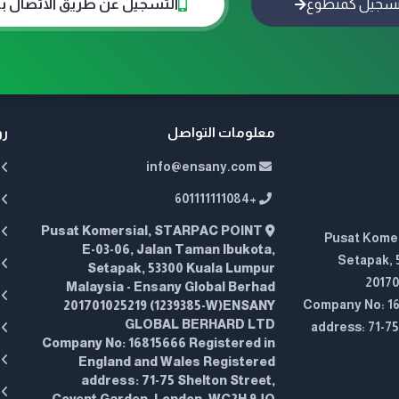
سجيل كمتطوع
التسجيل عن طريق الاتصال بن
معلومات التواصل
رو
info@ensany.com
+601111111084
Pusat Komersial, STARPAC POINT
Pusat Komer
E-03-06, Jalan Taman Ibukota,
Setapak, 
Setapak, 53300 Kuala Lumpur
2017
Malaysia - Ensany Global Berhad
Company No: 16
201701025219 (1239385-W)ENSANY
GLOBAL BERHARD LTD
address: 71-7
Company No: 16815666 Registered in
England and Wales Registered
address: 71-75 Shelton Street,
Covent Garden, London, WC2H 9JQ