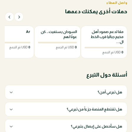
واصل العطاء
حملات أخرى يمكنك دعمها
0%
0%
معًا لدعم صمود أهل
السودان يستغيث… كن
Ar
مخيم جباليا قرب الخط
عونًا لهم
ال...
0
USD تم الجمع
0
USD تم الجمع
0
USD تم الجمع
أسئلة حول التبرع
هل تبرعي آمن؟
هل تقتطع المنصة جزءاً من تبرعي؟
هل سأحصل على إيصال بتبرعي؟