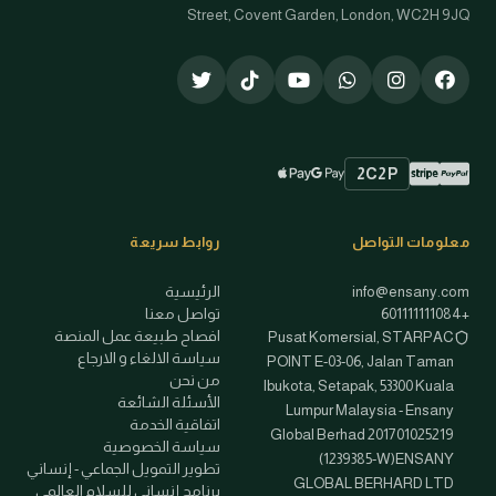
Street, Covent Garden, London, WC2H 9JQ
2C2P
Stripe
PayPal
Apple Pay
Google Pay
طرق الدفع المتاحة
معلومات التواصل
روابط سريعة
info@ensany.com
الرئيسية
+601111111084
تواصل معنا
افصاح طبيعة عمل المنصة
Pusat Komersial, STARPAC
سياسة الالغاء و الارجاع
POINT E-03-06, Jalan Taman
من نحن
Ibukota, Setapak, 53300 Kuala
الأسئلة الشائعة
Lumpur Malaysia - Ensany
اتفاقية الخدمة
Global Berhad 201701025219
سياسة الخصوصية
(1239385-W)ENSANY
تطوير التمويل الجماعي - إنساني
GLOBAL BERHARD LTD
برنامج إنساني للسلام العالمي