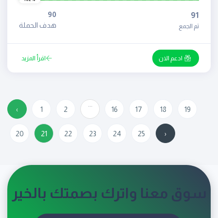
90
91
هدف الحملة
تم الجمع
ادعم الان
اقرأ المزيد
...
‹
1
2
16
17
18
19
20
21
22
23
24
25
›
سوق معنا واترك بصمتك بالخير