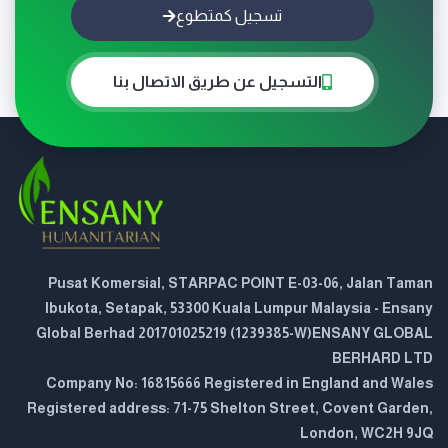
تسجيل كمتطوع
التسجيل عن طريق الاتصال بنا
Pusat Komersial, STARPAC POINT E-03-06, Jalan Taman
Ibukota, Setapak, 53300 Kuala Lumpur Malaysia - Ensany
Global Berhad 201701025219 (1239385-W)ENSANY GLOBAL
BERHARD LTD
Company No: 16815666 Registered in England and Wales
Registered address: 71-75 Shelton Street, Covent Garden,
London, WC2H 9JQ