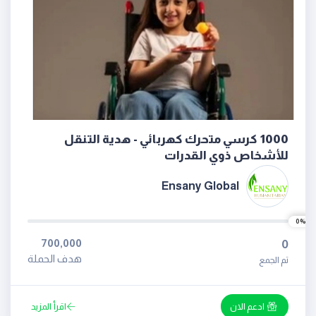
1000 كرسي متحرك كهربائي - هدية التنقل
للأشخاص ذوي القدرات
Ensany Global
0%
700,000
0
هدف الحملة
تم الجمع
ادعم الان
اقرأ المزيد