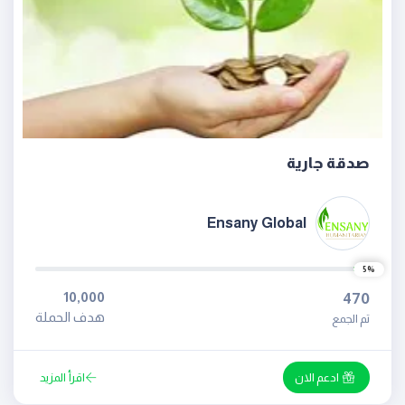
صدقة جارية
Ensany Global
5%
10,000
470
هدف الحملة
تم الجمع
ادعم الان
اقرأ المزيد