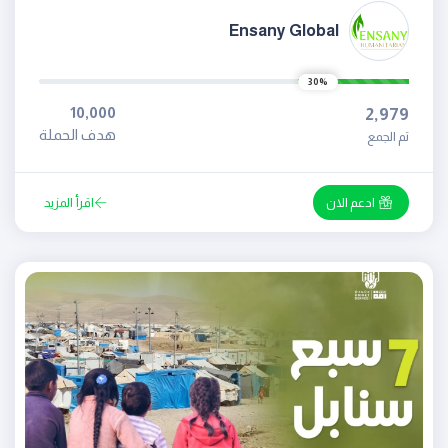
Ensany Global
30%
10,000
2,979
هدف الحملة
تم الجمع
ادعم الان
اقرأ المزيد