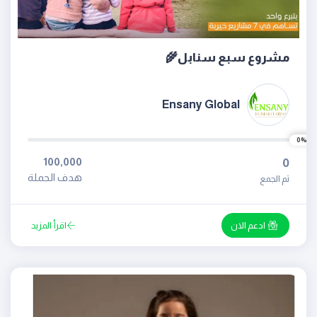
مشروع سبع سنابل🌾
Ensany Global
0%
100,000
0
هدف الحملة
تم الجمع
ادعم الان
اقرأ المزيد