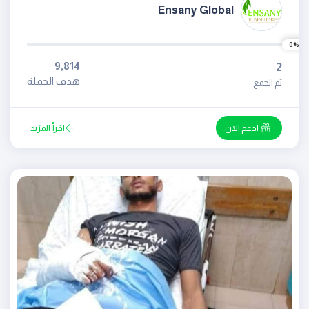
Ensany Global
0%
9,814
2
هدف الحملة
تم الجمع
ادعم الان
اقرأ المزيد