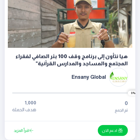
هيا نتأون إلى برنامج وقف 100 بئر الصافي لفقراء
المجتمع والمساجد والمدارس القرآنية"
Ensany Global
0%
1,000
0
هدف الحملة
تم الجمع
ادعم الان
اقرأ المزيد