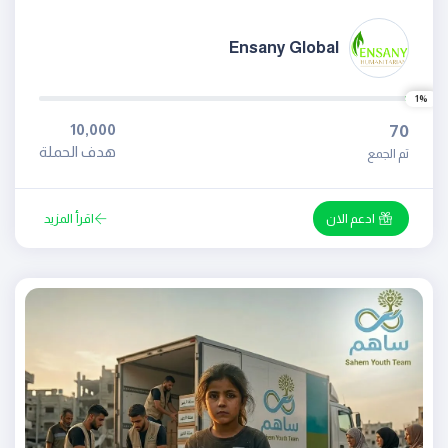
Ensany Global
1%
10,000
70
هدف الحملة
تم الجمع
ادعم الان
اقرأ المزيد