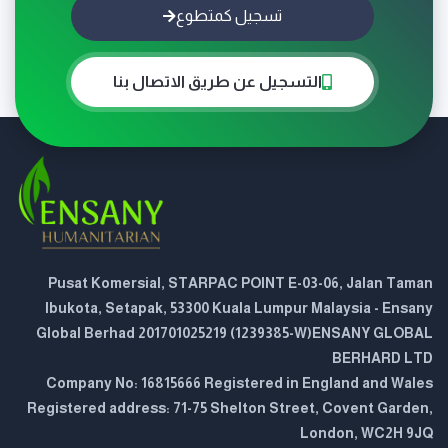
تسجيل كمتطوع
التسجيل عن طريق الاتصال بنا
Pusat Komersial, STARPAC POINT E-03-06, Jalan Taman
Ibukota, Setapak, 53300 Kuala Lumpur Malaysia - Ensany
Global Berhad 201701025219 (1239385-W)ENSANY GLOBAL
BERHARD LTD
Company No: 16815666 Registered in England and Wales
Registered address: 71-75 Shelton Street, Covent Garden,
London, WC2H 9JQ