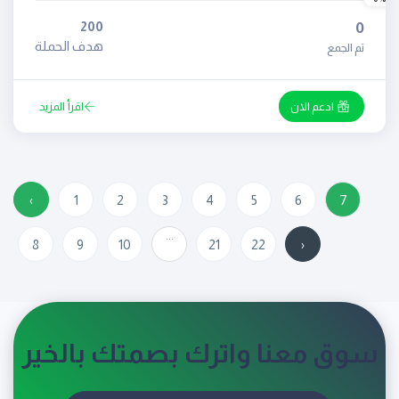
200
0
هدف الحملة
تم الجمع
ادعم الان
اقرأ المزيد
‹
1
2
3
4
5
6
7
...
8
9
10
21
22
›
سوق معنا واترك بصمتك بالخير