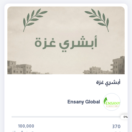
أبشري غزة
Ensany Global
0%
100,000
370