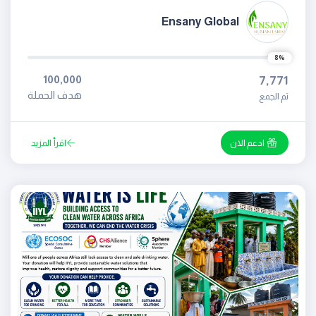
Ensany Global
8%
100,000
7,771
هدف الحملة
تم الجمع
ادعم الان
اقرأ المزيد