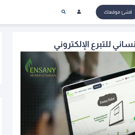
انشئ موقعك
ني للتبرع الإلكتروني