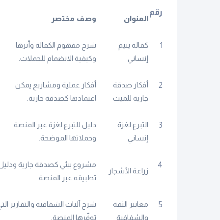
رقم
العنوان
وصف مختصر
كفالة يتيم
شرح مفهوم الكفالة وأثرها
1
إنساني
وكيفية الانضمام للحملات.
أفكار صدقة
أفكار عملية ومشاريع يمكن
2
جارية للميت
اعتمادها كصدقة جارية.
التبرع لغزة
دليل للتبرع لغزة عبر المنصة
3
إنساني
وحملاتها الموضحة.
مشروع بيئي كصدقة جارية ودليل
4
زراعة الأشجار
تطبيقه عبر المنصة.
معايير الثقة
شرح آليات الشفافية والتقارير التي
5
والشفافية
توفّرها المنصة.