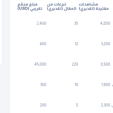
مشاهدات
تبرعات من
مبلغ مجمّع
مقترحة (تقديري)
المقال (تقديري)
تقريبي (USD)
2,400
35
4,800
600
12
3,200
45,000
220
8,500
350
10
1,900
200
5
2,300