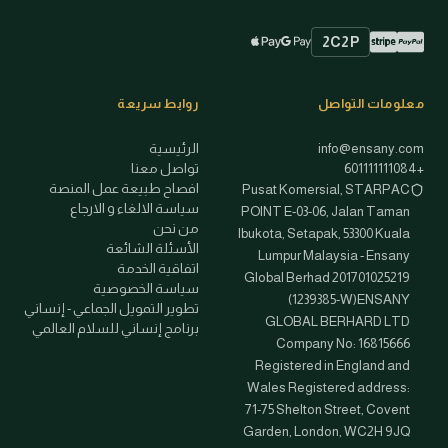
2C2P
Stripe
PayPal
Apple Pay
Google Pay
طرق الدفع المتاحة
معلومات التواصل
روابط سريعة
info@ensany.com
الرئيسية
+601111111084
تواصل معنا
افصاح طبيعة عمل المنصة
Pusat Komersial, STARPAC
سياسة الالغاء و الارجاع
POINT E-03-06, Jalan Taman
من نحن
Ibukota, Setapak, 53300 Kuala
الأسئلة الشائعة
Lumpur Malaysia - Ensany
اتفاقية الخدمة
Global Berhad 201701025219
سياسة الخصوصية
(1239385-W)ENSANY
تطوير التمويل الجماعي - إنساني
GLOBAL BERHARD LTD
برنامج إنساني للسلام العالمي
Company No: 16815666
Registered in England and
Wales Registered address:
71-75 Shelton Street, Covent
Garden, London, WC2H 9JQ