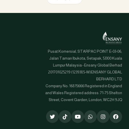
Pusat Komersial, STARPAC POINT E-03-06,
Jalan Taman Ibukota, Setapak, 53300 Kuala
Lumpur Malaysia - Ensany Global Berhad
201701025219 (1239385-W)ENSANY GLOBAL
BERHARD LTD
Company No: 16815666 Registered in England
and Wales Registered address: 71-75 Shelton
Street, Covent Garden, London, WC2H 9JQ