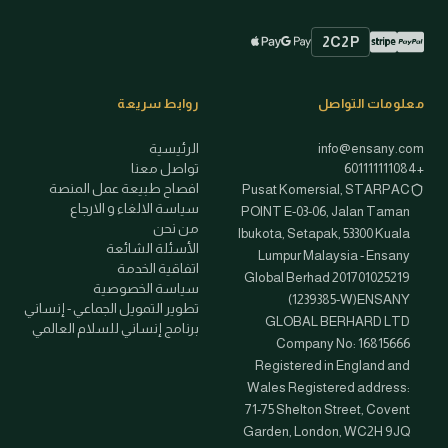
2C2P
Stripe
PayPal
Apple Pay
Google Pay
طرق الدفع المتاحة
معلومات التواصل
روابط سريعة
info@ensany.com
الرئيسية
+601111111084
تواصل معنا
افصاح طبيعة عمل المنصة
Pusat Komersial, STARPAC
سياسة الالغاء و الارجاع
POINT E-03-06, Jalan Taman
من نحن
Ibukota, Setapak, 53300 Kuala
الأسئلة الشائعة
Lumpur Malaysia - Ensany
اتفاقية الخدمة
Global Berhad 201701025219
سياسة الخصوصية
(1239385-W)ENSANY
تطوير التمويل الجماعي - إنساني
GLOBAL BERHARD LTD
برنامج إنساني للسلام العالمي
Company No: 16815666
Registered in England and
Wales Registered address:
71-75 Shelton Street, Covent
Garden, London, WC2H 9JQ