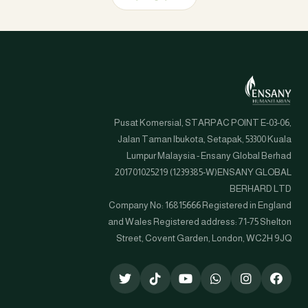
Pusat Komersial, STARPAC POINT E-03-06,
Jalan Taman Ibukota, Setapak, 53300 Kuala
Lumpur Malaysia - Ensany Global Berhad
201701025219 (1239385-W)ENSANY GLOBAL
BERHARD LTD
Company No: 16815666 Registered in England
and Wales Registered address: 71-75 Shelton
Street, Covent Garden, London, WC2H 9JQ