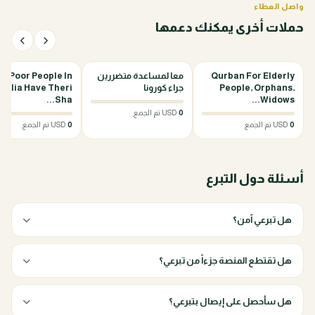
واصل العطاء
حملات أخرى يمكنك دعمها
0%
0%
Qurban For Elderly
معا لمساعدة متضررين
lp Poor People In
People, Orphans,
جراء كورونا
alia Have Theri
Sha...
Widows...
0
USD تم الجمع
0
USD تم الجمع
0
USD تم الجمع
أسئلة حول التبرع
هل تبرعي آمن؟
هل تقتطع المنصة جزءاً من تبرعي؟
هل سأحصل على إيصال بتبرعي؟