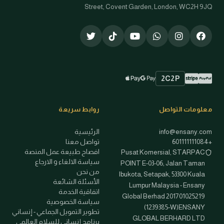
Street, Covent Garden, London, WC2H 9JQ
2C2P
Stripe
PayPal
Apple Pay
Google Pay
طرق الدفع المتاحة
معلومات التواصل
روابط سريعة
info@ensany.com
الرئيسية
+601111111084
تواصل معنا
افصاح طبيعة عمل المنصة
Pusat Komersial, STARPAC
سياسة الالغاء و الارجاع
POINT E-03-06, Jalan Taman
من نحن
Ibukota, Setapak, 53300 Kuala
الأسئلة الشائعة
Lumpur Malaysia - Ensany
اتفاقية الخدمة
Global Berhad 201701025219
سياسة الخصوصية
(1239385-W)ENSANY
تطوير التمويل الجماعي - إنساني
GLOBAL BERHARD LTD
برنامج إنساني للسلام العالمي