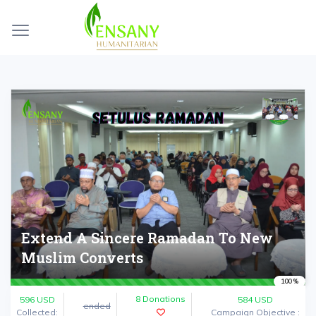
Extend A Sincere Ramadan To New
Muslim Converts
100 %
8 Donations
596
USD
584 USD
ended
Collected:
Campaign Objective :