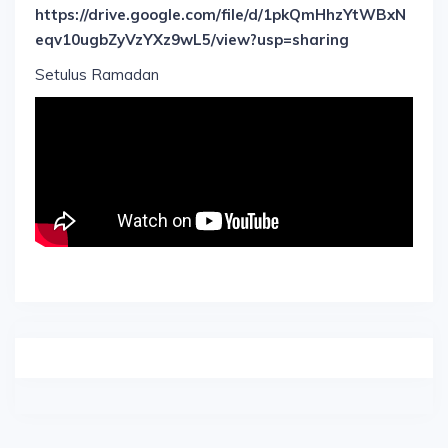
https://drive.google.com/file/d/1pkQmHhzYtWBxN
eqv10ugbZyVzYXz9wL5/view?usp=sharing
Setulus Ramadan