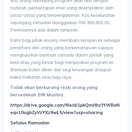
400 orang sepanjang program akan diisi dengan
tazkirah, pemantapan iman yang disampaikan oleh
ustaz-ustaz yang berpengalaman. Kos keseluruhan
sepanjang ramadan dianggarkan RM 366,800.00.
Perinciannya ada dalam lampiran.
Kami bagi pihak ensany membuka kempen ini sebagai
perantara dari orang yang berkemampuan supaya
menghulurkan bantuan samada dalam jumlah yang
kecil atau yang besar bagi menjayakan program ini.
Bantuan boleh diberi dari segi kewangan ataupun
bakul makanan atau baju raya
Tidak akan berkurang rezki orang yang
bersedekah (HR Muslim)
https://drive.google.com/file/d/1pkQmHhzYtWBxN
eqv10ugbZyVzYXz9wL5/view?usp=sharing
Setulus Ramadan