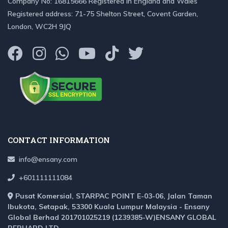
Company No: 16815666 Registered in England and Wales
Registered address: 71-75 Shelton Street, Covent Garden,
London, WC2H 9JQ
CONTACT INFORMATION
info@ensany.com
+601111111084
Pusat Komersial, STARPAC POINT E-03-06, Jalan Taman
Ibukota, Setapak, 53300 Kuala Lumpur Malaysia - Ensany
Global Berhad 201701025219 (1239385-W)ENSANY GLOBAL