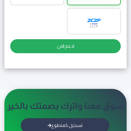
2C2P
ادعم الان
سوق معنا واترك بصمتك بالخير
تسجيل كمتطوع