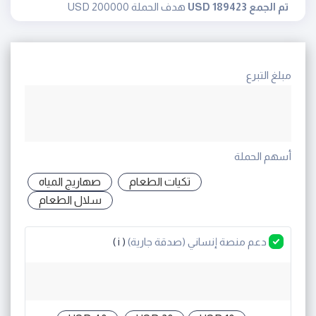
تم الجمع 189423 USD
هدف الحملة 200000 USD
مبلغ التبرع
أسهم الحملة
تكيات الطعام
صهاريج المياه
سلال الطعام
دعم منصة إنساني (صدقة جارية)
( i )